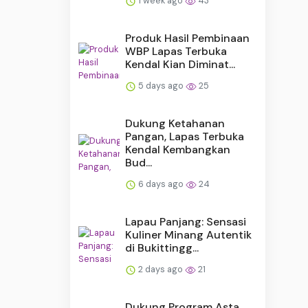
1 week ago
43
Produk Hasil Pembinaan
WBP Lapas Terbuka
Kendal Kian Diminat...
5 days ago
25
Dukung Ketahanan
Pangan, Lapas Terbuka
Kendal Kembangkan
Bud...
6 days ago
24
Lapau Panjang: Sensasi
Kuliner Minang Autentik
di Bukittingg...
2 days ago
21
Dukung Program Asta