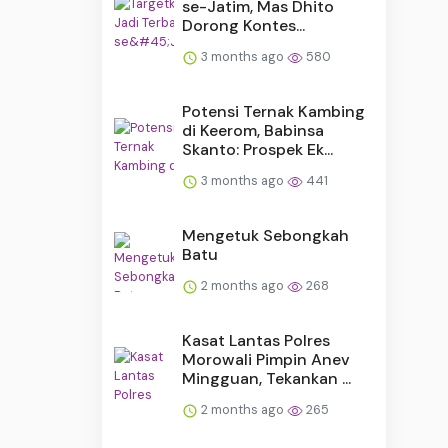
se-Jatim, Mas Dhito
Dorong Kontes...
3 months ago
580
Potensi Ternak Kambing
di Keerom, Babinsa
Skanto: Prospek Ek...
3 months ago
441
Mengetuk Sebongkah
Batu
2 months ago
268
Kasat Lantas Polres
Morowali Pimpin Anev
Mingguan, Tekankan ...
2 months ago
265