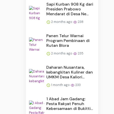
Sapi Kurban 908 Kg dari
Presiden Prabowo
Mendarat di Desa Ne...
2 months ago
238
Panen Telur Warnai
Program Pembinaan di
Rutan Blora
2 months ago
235
Daharan Nusantara,
kebangkitan Kuliner dan
UMKM Desa Kaliori...
1 month ago
233
1 Abad Jam Gadang:
Pesta Rakyat Penuh
Kebersamaan di Bukitti...