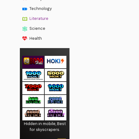
Technology
Literature
Science
Health
Hidden in mobile, Best
for skyscrapers.