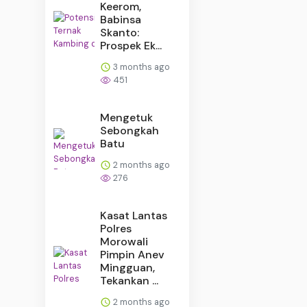
Keerom,
Babinsa
Skanto:
Prospek Ek...
3 months ago
451
Mengetuk
Sebongkah
Batu
2 months ago
276
Kasat Lantas
Polres
Morowali
Pimpin Anev
Mingguan,
Tekankan ...
2 months ago