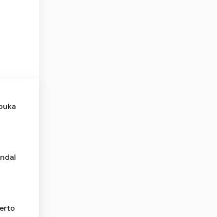
buka
endal
erto