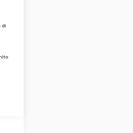
 di
hito