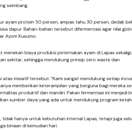
ang seimbang.
i pur ayam protein 50 persen, ampas tahu 30 persen, dedak be
isa dapur. Bahan-bahan tersebut difermentasi agar nilai gizi
ujar Ayom Kusumo.
at menekan biaya produksi peternakan ayam di Lapas sekalig
an sekitar, sehingga mendukung prinsip zero waste dan
atas inisiatif tersebut. “Kami sangat mendukung setiap inov
ak hanya memberikan keterampilan yang berguna bagi mereka se
alitas produktif dan mandiri. Pakan fermentasi ini menjadi b
kan sumber daya yang ada untuk mendukung program keta
 tidak hanya untuk kebutuhan internal Lapas, tetapi juga seb
a binaan di kemudian hari.