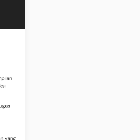
pilan
ksi
tugas
an yang