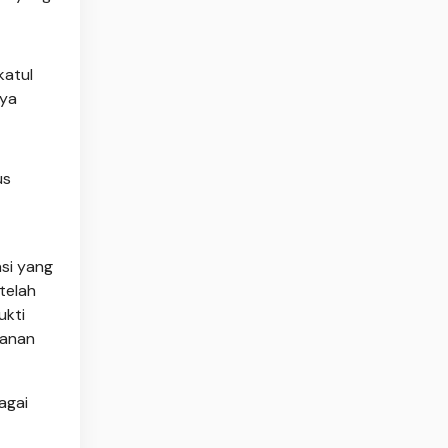
katul
nya
us
asi yang
telah
ukti
hanan
agai