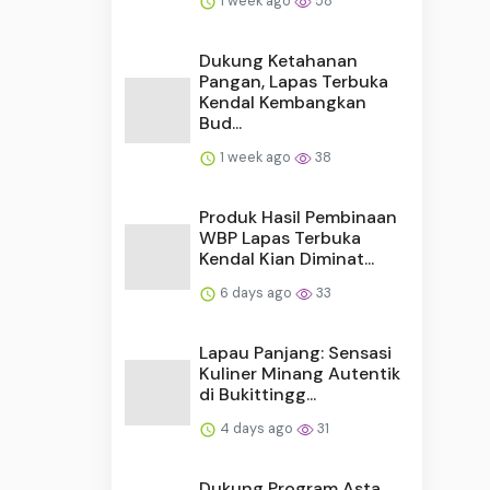
1 week ago
58
Dukung Ketahanan
Pangan, Lapas Terbuka
Kendal Kembangkan
Bud...
1 week ago
38
Produk Hasil Pembinaan
WBP Lapas Terbuka
Kendal Kian Diminat...
6 days ago
33
Lapau Panjang: Sensasi
Kuliner Minang Autentik
di Bukittingg...
4 days ago
31
Dukung Program Asta