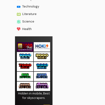
Technology
Literature
Science
Health
Hidden in mobile, Best
for skyscrapers.